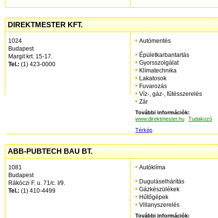
DIREKTMESTER KFT.
1024
Autómentés
Budapest
Épületkarbantartás
Margit krt. 15-17.
Gyorsszolgálat
Tel.:
(1) 423-0000
Klímatechnika
Lakatosok
Fuvarozás
Víz-, gáz-, fűtésszerelés
Zár
További információk:
www.direktmester.hu
Tudakozó
Térkép
ABB-PUBTECH BAU BT.
1081
Autóklíma
Budapest
Duguláselhárítás
Rákóczi F. u. 71/c. I/9.
Gázkészülékek
Tel.:
(1) 410-4499
Hűtőgépek
Villanyszerelés
További információk: