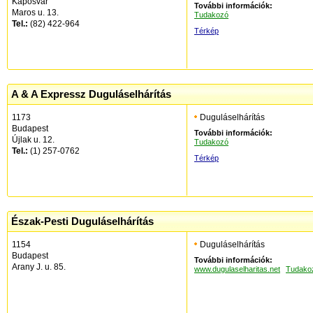
Kaposvár
További információk:
Maros u. 13.
Tudakozó
Tel.:
(82) 422-964
Térkép
A & A Expressz Duguláselhárítás
1173
Duguláselhárítás
Budapest
További információk:
Újlak u. 12.
Tudakozó
Tel.:
(1) 257-0762
Térkép
Észak-Pesti Duguláselhárítás
1154
Duguláselhárítás
Budapest
További információk:
Arany J. u. 85.
www.dugulaselharitas.net
Tudako