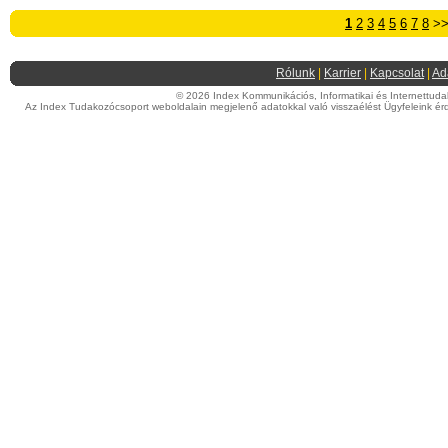
1
2
3
4
5
6
7
8
>
Rólunk
|
Karrier
|
Kapcsolat
|
Ad
© 2026 Index Kommunikációs, Informatikai és Internettudako
Az Index Tudakozócsoport weboldalain megjelenő adatokkal való visszaélést Ügyfeleink érd