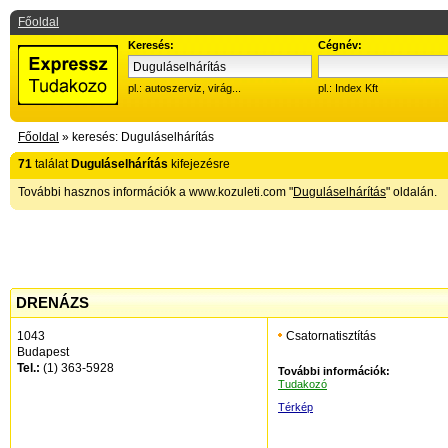
Főoldal
Keresés:
Cégnév:
pl.: autoszerviz, virág...
pl.: Index Kft
Főoldal
» keresés: Duguláselhárítás
71
találat
Duguláselhárítás
kifejezésre
További hasznos információk a www.kozuleti.com "
Duguláselhárítás
" oldalán.
DRENÁZS
1043
Csatornatisztítás
Budapest
Tel.:
(1) 363-5928
További információk:
Tudakozó
Térkép