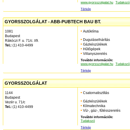
www.gyorsszolgalat.hu
Tudakozó
Térkép
GYORSSZOLGÁLAT - ABB-PUBTECH BAU BT.
1081
Autóklíma
Budapest
Duguláselhárítás
Rákóczi F. u. 71/c. I/9.
Gázkészülékek
Tel.:
(1) 410-4499
Hűtőgépek
Villanyszerelés
További információk:
www.gyorsszolgalat.hu
Tudakozó
Térkép
GYORSSZOLGÁLAT
1144
Csatornatisztítás
Budapest
Gázkészülékek
Vezér u. 71/c
Klímatechnika
Tel.:
(1) 410-4499
Víz-, gáz-, fűtésszerelés
További információk:
Tudakozó
Térkép