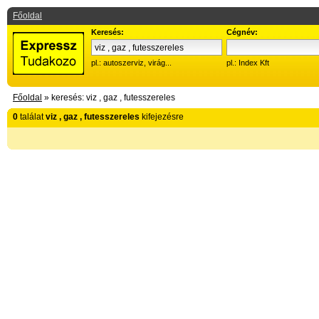
Főoldal
Keresés:
Cégnév:
pl.: autoszerviz, virág...
pl.: Index Kft
Főoldal
» keresés: viz , gaz , futesszereles
0
találat
viz , gaz , futesszereles
kifejezésre