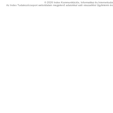
© 2026 Index Kommunikációs, Informatikai és Internettudako
Az Index Tudakozócsoport weboldalain megjelenő adatokkal való visszaélést Ügyfeleink érd