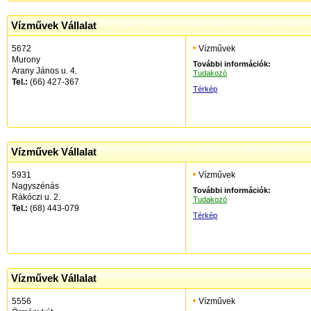
Vízművek Vállalat
5672
Vízművek
Murony
További információk:
Arany János u. 4.
Tudakozó
Tel.:
(66) 427-367
Térkép
Vízművek Vállalat
5931
Vízművek
Nagyszénás
További információk:
Rákóczi u. 2.
Tudakozó
Tel.:
(68) 443-079
Térkép
Vízművek Vállalat
5556
Vízművek