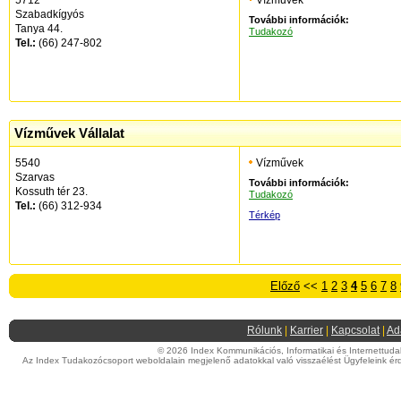
5712
Vízművek
Szabadkígyós
További információk:
Tanya 44.
Tudakozó
Tel.:
(66) 247-802
Vízművek Vállalat
5540
Vízművek
Szarvas
További információk:
Kossuth tér 23.
Tudakozó
Tel.:
(66) 312-934
Térkép
Előző
<<
1
2
3
4
5
6
7
8
Rólunk
|
Karrier
|
Kapcsolat
|
Ad
© 2026 Index Kommunikációs, Informatikai és Internettudako
Az Index Tudakozócsoport weboldalain megjelenő adatokkal való visszaélést Ügyfeleink érd