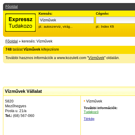
Főoldal
Keresés:
Cégnév:
pl.: autoszerviz, virág...
pl.: Index Kft
Főoldal
» keresés: Vízművek
748
találat
Vízművek
kifejezésre
További hasznos információk a www.kozuleti.com "
Vízművek
" oldalán.
Vízművek Vállalat
5820
Vízművek
Mezőhegyes
További információk:
Posta u. 21/a
Tudakozó
Tel.:
(68) 567-060
Térkép