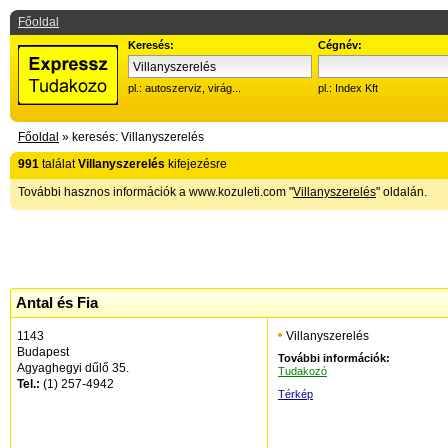
Főoldal
Keresés:
Cégnév:
pl.: autoszerviz, virág...
pl.: Index Kft
Főoldal
» keresés: Villanyszerelés
991
találat
Villanyszerelés
kifejezésre
További hasznos információk a www.kozuleti.com "
Villanyszerelés
" oldalán.
Antal és Fia
1143
Villanyszerelés
Budapest
További információk:
Agyaghegyi dűlő 35.
Tudakozó
Tel.:
(1) 257-4942
Térkép