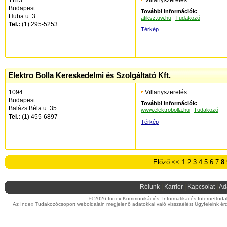
1183
Villanyszerelés
Budapest
További információk:
Huba u. 3.
atiksz.uw.hu
Tudakozó
Tel.:
(1) 295-5253
Térkép
Elektro Bolla Kereskedelmi és Szolgáltató Kft.
1094
Villanyszerelés
Budapest
További információk:
Balázs Béla u. 35.
www.elektrobolla.hu
Tudakozó
Tel.:
(1) 455-6897
Térkép
Előző
<<
1
2
3
4
5
6
7
8
Rólunk
|
Karrier
|
Kapcsolat
|
Ad
© 2026 Index Kommunikációs, Informatikai és Internettudako
Az Index Tudakozócsoport weboldalain megjelenő adatokkal való visszaélést Ügyfeleink érd