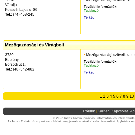
7354
Mezőgazdasági szövetkezete
Váralja
További információk:
Kossuth Lajos u. 86.
Tudakozó
Tel.:
(74) 458-245
Térkép
Mezőgazdasági és Virágbolt
3780
Mezőgazdasági szövetkezete
Edelény
További információk:
Borsodi út 1.
Tudakozó
Tel.:
(48) 342-882
Térkép
1
2
3
4
5
6
7
8
9
10
Rólunk
|
Karrier
|
Kapcsolat
|
Ad
© 2026 Index Kommunikációs, Informatikai és Internettudako
Az Index Tudakozócsoport weboldalain megjelenő adatokkal való visszaélést Ügyfeleink érd