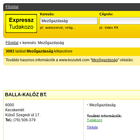
Főoldal
Keresés:
Cégnév:
pl.: autoszerviz, virág...
pl.: Index Kft
Főoldal
» keresés: Mezőgazdaság
3083
találat
Mezőgazdaság
kifejezésre
További hasznos információk a www.kozuleti.com "
Mezőgazdaság
" oldalán.
BALLA-KALÓZ BT.
6000
Mezőgazdaság
Kecskemét
Külső Szegedi út 17.
További információk:
Tel.:
(76) 506-379
Tudakozó
Térkép