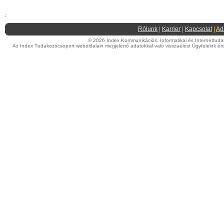
:
Rólunk
|
Karrier
|
Kapcsolat
|
Ad
© 2026 Index Kommunikációs, Informatikai és Internettudako
Az Index Tudakozócsoport weboldalain megjelenő adatokkal való visszaélést Ügyfeleink érd