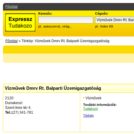
Főoldal
Keresés:
Cégnév:
pl.: autoszerviz, virág...
pl.: Index Kft
Főoldal
» Térkép: Vízművek Dmrv Rt. Balparti Üzemigazgatóság
Vízművek Dmrv Rt. Balparti Üzemigazgatóság
2120
Vízművek
Dunakeszi
További információk:
Szent Imre tér 4.
Tudakozó
Tel.:
(27) 341-781
Térkép