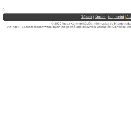
:
Rólunk
|
Karrier
|
Kapcsolat
|
Ad
© 2026 Index Kommunikációs, Informatikai és Internettudako
Az Index Tudakozócsoport weboldalain megjelenő adatokkal való visszaélést Ügyfeleink érd