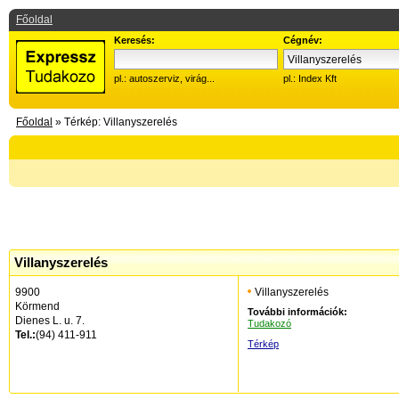
Főoldal
Keresés:
Cégnév:
pl.: autoszerviz, virág...
pl.: Index Kft
Főoldal
» Térkép: Villanyszerelés
Villanyszerelés
9900
Villanyszerelés
Körmend
További információk:
Dienes L. u. 7.
Tudakozó
Tel.:
(94) 411-911
Térkép