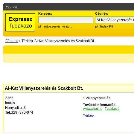
Főoldal
Keresés:
Cégnév:
pl.: autoszerviz, virág...
pl.: Index Kft
Főoldal
» Térkép: Al-Kat Villanyszerelés és Szakbolt Bt.
Al-Kat Villanyszerelés és Szakbolt Bt.
2365
Villanyszerelés
Inárcs
További információk:
Hunyadi u. 3.
www.alkat.hu
Tudakozó
Tel.:
(29) 370-074
Térkép