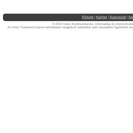
:
Rólunk
|
Karrier
|
Kapcsolat
|
Ad
© 2026 Index Kommunikációs, Informatikai és Internettudako
Az Index Tudakozócsoport weboldalain megjelenő adatokkal való visszaélést Ügyfeleink érd