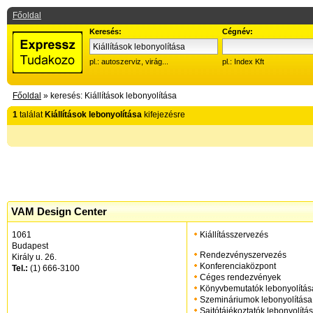
Főoldal
Keresés:
Cégnév:
pl.: autoszerviz, virág...
pl.: Index Kft
Főoldal
» keresés: Kiállítások lebonyolítása
1
találat
Kiállítások lebonyolítása
kifejezésre
VAM Design Center
1061
Kiállításszervezés
Budapest
Rendezvényszervezés
Király u. 26.
Konferenciaközpont
Tel.:
(1) 666-3100
Céges rendezvények
lebonyolítása
Könyvbemutatók lebonyolítás
Szemináriumok lebonyolítása
Sajtótájékoztatók lebonyolítá