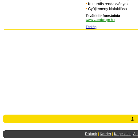
Kulturális rendezvények
lebonyolítása
Gyűjtemény kialakítása
További információk:
www.vamdesign.hu
Térkép
1
Rólunk
|
Karrier
|
Kapcsolat
|
Ad