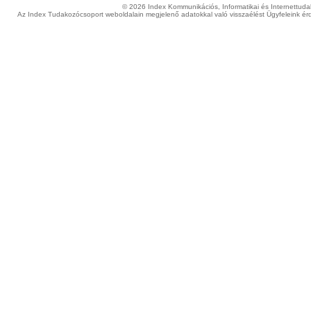
© 2026 Index Kommunikációs, Informatikai és Internettudako
Az Index Tudakozócsoport weboldalain megjelenő adatokkal való visszaélést Ügyfeleink érd